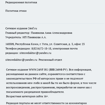
Редакционная политика
Политика этики
Сетевое издание
24nf.ru
Главный редактор: Панюкова Анна Александровна
Учредитель: ИП Панюкова А.А.
169309, Республика Коми, г. Ухта, ул. Советская, д. 3, офис 23
Телефон редакции: 8(8216)72-18-18, электронная почта
редакции:
sitesredaktor@yandex.ru
sitesredaktor@yandex.ru
Рекламный отдел
Сетевое издание WWW.24NF.RU (ВВВ.24НФ.РУ). Вся информация,
размещенная на данном сайте, охраняется в соответствии с
законодательством РФ об авторском праве и не подлежит
использованию кем-либо в какой бы то ни было форме, в том числе
воспроизведению, распространению, переработке не иначе как с
письменного разрешения правообладателя.
Возрастная категория сайта 16+.
Редакция портала не несет ответственности за комментарии