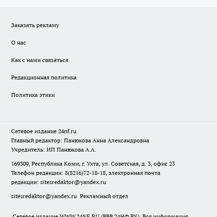
Заказать рекламу
О нас
Как с нами связаться
Редакционная политика
Политика этики
Сетевое издание
24nf.ru
Главный редактор: Панюкова Анна Александровна
Учредитель: ИП Панюкова А.А.
169309, Республика Коми, г. Ухта, ул. Советская, д. 3, офис 23
Телефон редакции: 8(8216)72-18-18, электронная почта
редакции:
sitesredaktor@yandex.ru
sitesredaktor@yandex.ru
Рекламный отдел
Сетевое издание WWW.24NF.RU (ВВВ.24НФ.РУ). Вся информация,