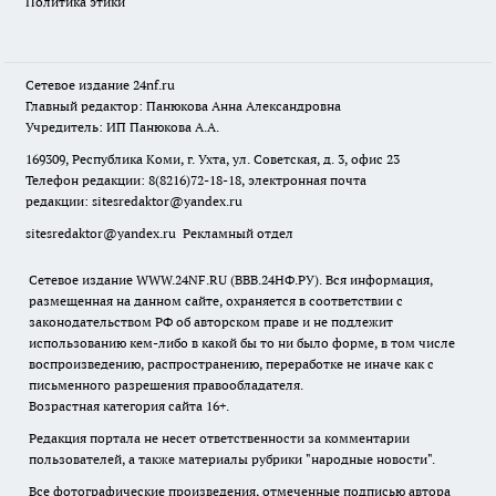
Политика этики
Сетевое издание
24nf.ru
Главный редактор: Панюкова Анна Александровна
Учредитель: ИП Панюкова А.А.
169309, Республика Коми, г. Ухта, ул. Советская, д. 3, офис 23
Телефон редакции: 8(8216)72-18-18, электронная почта
редакции:
sitesredaktor@yandex.ru
sitesredaktor@yandex.ru
Рекламный отдел
Сетевое издание WWW.24NF.RU (ВВВ.24НФ.РУ). Вся информация,
размещенная на данном сайте, охраняется в соответствии с
законодательством РФ об авторском праве и не подлежит
использованию кем-либо в какой бы то ни было форме, в том числе
воспроизведению, распространению, переработке не иначе как с
письменного разрешения правообладателя.
Возрастная категория сайта 16+.
Редакция портала не несет ответственности за комментарии
пользователей, а также материалы рубрики "народные новости".
Все фотографические произведения, отмеченные подписью автора