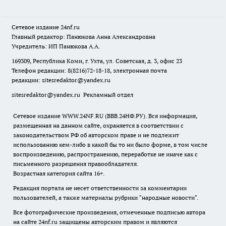
Сетевое издание
24nf.ru
Главный редактор: Панюкова Анна Александровна
Учредитель: ИП Панюкова А.А.
169309, Республика Коми, г. Ухта, ул. Советская, д. 3, офис 23
Телефон редакции: 8(8216)72-18-18, электронная почта
редакции:
sitesredaktor@yandex.ru
sitesredaktor@yandex.ru
Рекламный отдел
Сетевое издание WWW.24NF.RU (ВВВ.24НФ.РУ). Вся информация,
размещенная на данном сайте, охраняется в соответствии с
законодательством РФ об авторском праве и не подлежит
использованию кем-либо в какой бы то ни было форме, в том числе
воспроизведению, распространению, переработке не иначе как с
письменного разрешения правообладателя.
Возрастная категория сайта 16+.
Редакция портала не несет ответственности за комментарии
пользователей, а также материалы рубрики "народные новости".
Все фотографические произведения, отмеченные подписью автора
на сайте 24nf.ru защищены авторским правом и являются