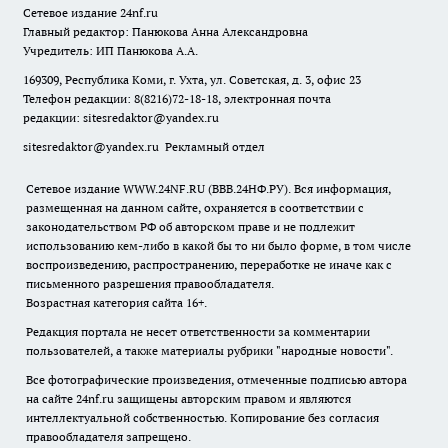
Сетевое издание
24nf.ru
Главный редактор: Панюкова Анна Александровна
Учредитель: ИП Панюкова А.А.
169309, Республика Коми, г. Ухта, ул. Советская, д. 3, офис 23
Телефон редакции: 8(8216)72-18-18, электронная почта
редакции:
sitesredaktor@yandex.ru
sitesredaktor@yandex.ru
Рекламный отдел
Сетевое издание WWW.24NF.RU (ВВВ.24НФ.РУ). Вся информация,
размещенная на данном сайте, охраняется в соответствии с
законодательством РФ об авторском праве и не подлежит
использованию кем-либо в какой бы то ни было форме, в том числе
воспроизведению, распространению, переработке не иначе как с
письменного разрешения правообладателя.
Возрастная категория сайта 16+.
Редакция портала не несет ответственности за комментарии
пользователей, а также материалы рубрики "народные новости".
Все фотографические произведения, отмеченные подписью автора
на сайте 24nf.ru защищены авторским правом и являются
интеллектуальной собственностью. Копирование без согласия
правообладателя запрещено.