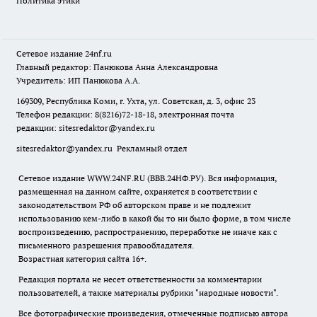
Политика этики
Сетевое издание
24nf.ru
Главный редактор: Панюкова Анна Александровна
Учредитель: ИП Панюкова А.А.
169309, Республика Коми, г. Ухта, ул. Советская, д. 3, офис 23
Телефон редакции: 8(8216)72-18-18, электронная почта
редакции:
sitesredaktor@yandex.ru
sitesredaktor@yandex.ru
Рекламный отдел
Сетевое издание WWW.24NF.RU (ВВВ.24НФ.РУ). Вся информация,
размещенная на данном сайте, охраняется в соответствии с
законодательством РФ об авторском праве и не подлежит
использованию кем-либо в какой бы то ни было форме, в том числе
воспроизведению, распространению, переработке не иначе как с
письменного разрешения правообладателя.
Возрастная категория сайта 16+.
Редакция портала не несет ответственности за комментарии
пользователей, а также материалы рубрики "народные новости".
Все фотографические произведения, отмеченные подписью автора