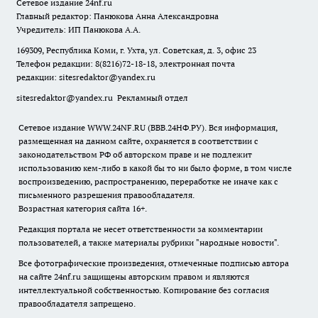
Сетевое издание
24nf.ru
Главный редактор: Панюкова Анна Александровна
Учредитель: ИП Панюкова А.А.
169309, Республика Коми, г. Ухта, ул. Советская, д. 3, офис 23
Телефон редакции: 8(8216)72-18-18, электронная почта
редакции:
sitesredaktor@yandex.ru
sitesredaktor@yandex.ru
Рекламный отдел
Сетевое издание WWW.24NF.RU (ВВВ.24НФ.РУ). Вся информация,
размещенная на данном сайте, охраняется в соответствии с
законодательством РФ об авторском праве и не подлежит
использованию кем-либо в какой бы то ни было форме, в том числе
воспроизведению, распространению, переработке не иначе как с
письменного разрешения правообладателя.
Возрастная категория сайта 16+.
Редакция портала не несет ответственности за комментарии
пользователей, а также материалы рубрики "народные новости".
Все фотографические произведения, отмеченные подписью автора
на сайте 24nf.ru защищены авторским правом и являются
интеллектуальной собственностью. Копирование без согласия
правообладателя запрещено.