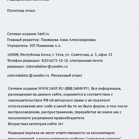
Политика этики
Сетевое издание
24nf.ru
Главный редактор: Панюкова Анна Александровна
Учредитель: ИП Панюкова А.А.
169309, Республика Коми, г. Ухта, ул. Советская, д. 3, офис 23
Телефон редакции: 8(8216)72-18-18, электронная почта
редакции:
sitesredaktor@yandex.ru
sitesredaktor@yandex.ru
Рекламный отдел
Сетевое издание WWW.24NF.RU (ВВВ.24НФ.РУ). Вся информация,
размещенная на данном сайте, охраняется в соответствии с
законодательством РФ об авторском праве и не подлежит
использованию кем-либо в какой бы то ни было форме, в том числе
воспроизведению, распространению, переработке не иначе как с
письменного разрешения правообладателя.
Возрастная категория сайта 16+.
Редакция портала не несет ответственности за комментарии
пользователей, а также материалы рубрики "народные новости".