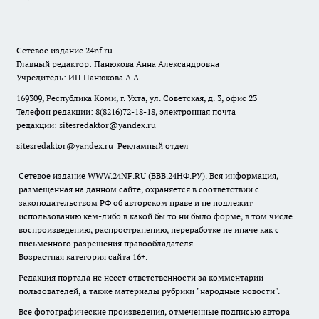
Сетевое издание
24nf.ru
Главный редактор: Панюкова Анна Александровна
Учредитель: ИП Панюкова А.А.
169309, Республика Коми, г. Ухта, ул. Советская, д. 3, офис 23
Телефон редакции: 8(8216)72-18-18, электронная почта
редакции:
sitesredaktor@yandex.ru
sitesredaktor@yandex.ru
Рекламный отдел
Сетевое издание WWW.24NF.RU (ВВВ.24НФ.РУ). Вся информация,
размещенная на данном сайте, охраняется в соответствии с
законодательством РФ об авторском праве и не подлежит
использованию кем-либо в какой бы то ни было форме, в том числе
воспроизведению, распространению, переработке не иначе как с
письменного разрешения правообладателя.
Возрастная категория сайта 16+.
Редакция портала не несет ответственности за комментарии
пользователей, а также материалы рубрики "народные новости".
Все фотографические произведения, отмеченные подписью автора