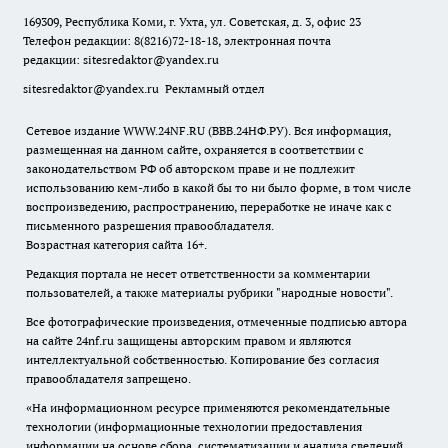
169309, Республика Коми, г. Ухта, ул. Советская, д. 3, офис 23
Телефон редакции: 8(8216)72-18-18, электронная почта
редакции:
sitesredaktor@yandex.ru
sitesredaktor@yandex.ru
Рекламный отдел
Сетевое издание WWW.24NF.RU (ВВВ.24НФ.РУ). Вся информация,
размещенная на данном сайте, охраняется в соответствии с
законодательством РФ об авторском праве и не подлежит
использованию кем-либо в какой бы то ни было форме, в том числе
воспроизведению, распространению, переработке не иначе как с
письменного разрешения правообладателя.
Возрастная категория сайта 16+.
Редакция портала не несет ответственности за комментарии
пользователей, а также материалы рубрики "народные новости".
Все фотографические произведения, отмеченные подписью автора
на сайте 24nf.ru защищены авторским правом и являются
интеллектуальной собственностью. Копирование без согласия
правообладателя запрещено.
«На информационном ресурсе применяются рекомендательные
технологии (информационные технологии предоставления
информации на основе сбора, систематизации и анализа сведений,