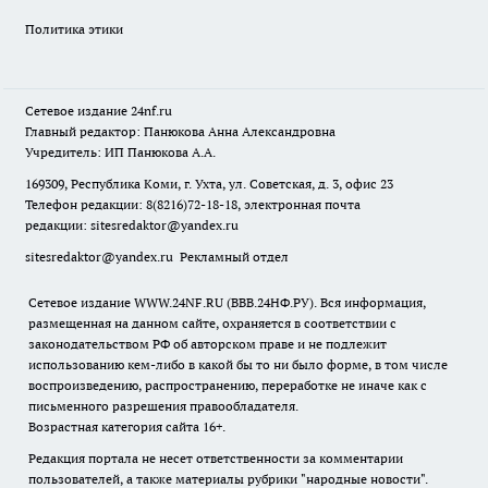
Политика этики
Сетевое издание
24nf.ru
Главный редактор: Панюкова Анна Александровна
Учредитель: ИП Панюкова А.А.
169309, Республика Коми, г. Ухта, ул. Советская, д. 3, офис 23
Телефон редакции: 8(8216)72-18-18, электронная почта
редакции:
sitesredaktor@yandex.ru
sitesredaktor@yandex.ru
Рекламный отдел
Сетевое издание WWW.24NF.RU (ВВВ.24НФ.РУ). Вся информация,
размещенная на данном сайте, охраняется в соответствии с
законодательством РФ об авторском праве и не подлежит
использованию кем-либо в какой бы то ни было форме, в том числе
воспроизведению, распространению, переработке не иначе как с
письменного разрешения правообладателя.
Возрастная категория сайта 16+.
Редакция портала не несет ответственности за комментарии
пользователей, а также материалы рубрики "народные новости".