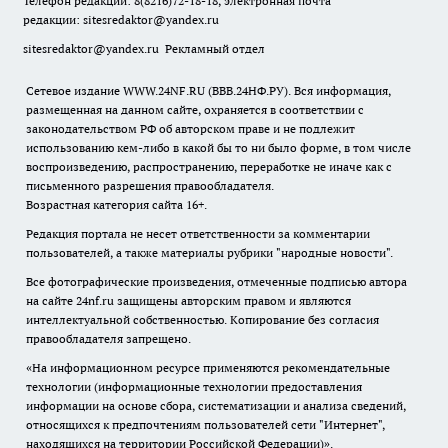
Телефон редакции: 8(8216)72-18-18, электронная почта
редакции:
sitesredaktor@yandex.ru
sitesredaktor@yandex.ru
Рекламный отдел
Сетевое издание WWW.24NF.RU (ВВВ.24НФ.РУ). Вся информация,
размещенная на данном сайте, охраняется в соответствии с
законодательством РФ об авторском праве и не подлежит
использованию кем-либо в какой бы то ни было форме, в том числе
воспроизведению, распространению, переработке не иначе как с
письменного разрешения правообладателя.
Возрастная категория сайта 16+.
Редакция портала не несет ответственности за комментарии
пользователей, а также материалы рубрики "народные новости".
Все фотографические произведения, отмеченные подписью автора
на сайте 24nf.ru защищены авторским правом и являются
интеллектуальной собственностью. Копирование без согласия
правообладателя запрещено.
«На информационном ресурсе применяются рекомендательные
технологии (информационные технологии предоставления
информации на основе сбора, систематизации и анализа сведений,
относящихся к предпочтениям пользователей сети "Интернет",
находящихся на территории Российской Федерации)».