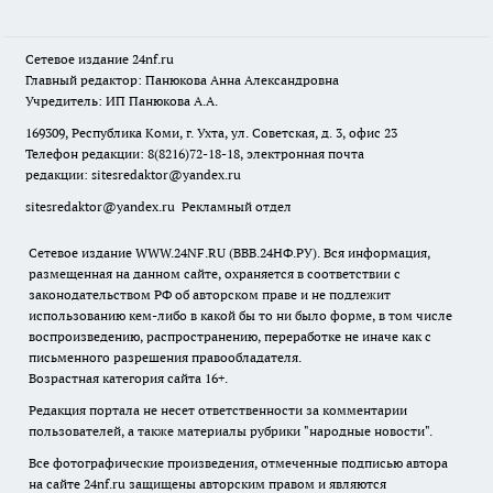
Сетевое издание
24nf.ru
Главный редактор: Панюкова Анна Александровна
Учредитель: ИП Панюкова А.А.
169309, Республика Коми, г. Ухта, ул. Советская, д. 3, офис 23
Телефон редакции: 8(8216)72-18-18, электронная почта
редакции:
sitesredaktor@yandex.ru
sitesredaktor@yandex.ru
Рекламный отдел
Сетевое издание WWW.24NF.RU (ВВВ.24НФ.РУ). Вся информация,
размещенная на данном сайте, охраняется в соответствии с
законодательством РФ об авторском праве и не подлежит
использованию кем-либо в какой бы то ни было форме, в том числе
воспроизведению, распространению, переработке не иначе как с
письменного разрешения правообладателя.
Возрастная категория сайта 16+.
Редакция портала не несет ответственности за комментарии
пользователей, а также материалы рубрики "народные новости".
Все фотографические произведения, отмеченные подписью автора
на сайте 24nf.ru защищены авторским правом и являются