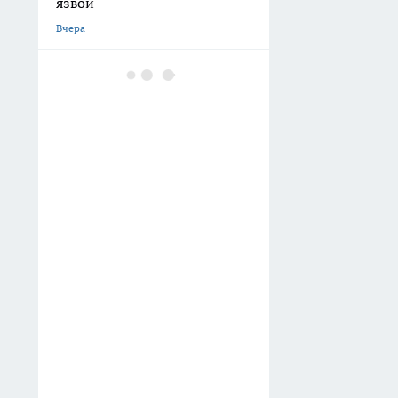
язвой
Вчера
На ферме в Московской
области массово гибнет
скот: прокуратура начала
проверку
Вчера
Сканер для грузов появился
на площадке в Наро-
Фоминском округе
Вчера
В Детском парке Наро-
Фоминска заработали
камеры видеонаблюдения
Вчера