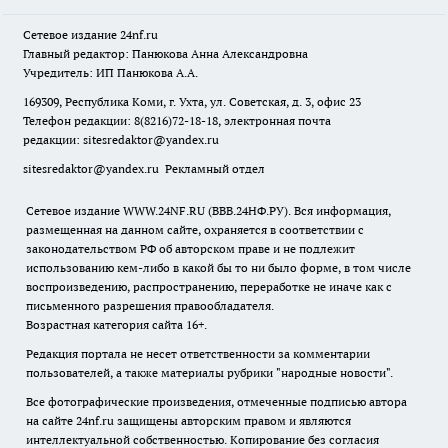
Сетевое издание
24nf.ru
Главный редактор: Панюкова Анна Александровна
Учредитель: ИП Панюкова А.А.
169309, Республика Коми, г. Ухта, ул. Советская, д. 3, офис 23
Телефон редакции: 8(8216)72-18-18, электронная почта
редакции:
sitesredaktor@yandex.ru
sitesredaktor@yandex.ru
Рекламный отдел
Сетевое издание WWW.24NF.RU (ВВВ.24НФ.РУ). Вся информация,
размещенная на данном сайте, охраняется в соответствии с
законодательством РФ об авторском праве и не подлежит
использованию кем-либо в какой бы то ни было форме, в том числе
воспроизведению, распространению, переработке не иначе как с
письменного разрешения правообладателя.
Возрастная категория сайта 16+.
Редакция портала не несет ответственности за комментарии
пользователей, а также материалы рубрики "народные новости".
Все фотографические произведения, отмеченные подписью автора
на сайте 24nf.ru защищены авторским правом и являются
интеллектуальной собственностью. Копирование без согласия