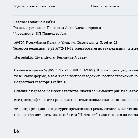
Редакционная политика
Политика этики
Сетевое издание
24nf.ru
Главный редактор: Панюкова Анна Александровна
Учредитель: ИП Панюкова А.А.
169309, Республика Коми, г. Ухта, ул. Советская, д. 3, офис 23
Телефон редакции: 8(8216)72-18-18, электронная почта редакции:
sites
sitesredaktor@yandex.ru
Рекламный отдел
Сетевое издание WWW.24NF.RU (ВВВ.24НФ.РУ). Вся информация, размещ
то ни было форме, в том числе воспроизведению, распространению, п
Возрастная категория сайта 16+.
Редакция портала не несет ответственности за комментарии пользова
Все фотографические произведения, отмеченные подписью автора на 
«На информационном ресурсе применяются рекомендательные техноло
предпочтениям пользователей сети "Интернет", находящихся на терр
16+