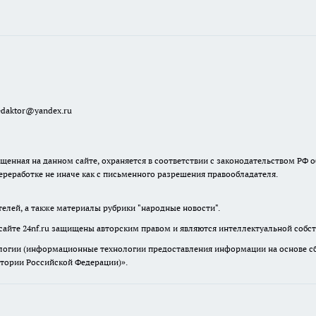
redaktor@yandex.ru
енная на данном сайте, охраняется в соответствии с законодательством РФ о
ереработке не иначе как с письменного разрешения правообладателя.
телей, а также материалы рубрики "народные новости".
сайте 24nf.ru защищены авторским правом и являются интеллектуальной собст
гии (информационные технологии предоставления информации на основе сбор
итории Российской Федерации)».