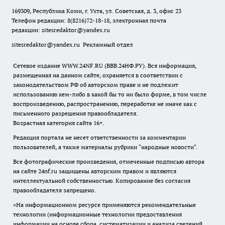
169309, Республика Коми, г. Ухта, ул. Советская, д. 3, офис 23
Телефон редакции: 8(8216)72-18-18, электронная почта
редакции:
sitesredaktor@yandex.ru
sitesredaktor@yandex.ru
Рекламный отдел
Сетевое издание WWW.24NF.RU (ВВВ.24НФ.РУ). Вся информация,
размещенная на данном сайте, охраняется в соответствии с
законодательством РФ об авторском праве и не подлежит
использованию кем-либо в какой бы то ни было форме, в том числе
воспроизведению, распространению, переработке не иначе как с
письменного разрешения правообладателя.
Возрастная категория сайта 16+.
Редакция портала не несет ответственности за комментарии
пользователей, а также материалы рубрики "народные новости".
Все фотографические произведения, отмеченные подписью автора
на сайте 24nf.ru защищены авторским правом и являются
интеллектуальной собственностью. Копирование без согласия
правообладателя запрещено.
«На информационном ресурсе применяются рекомендательные
технологии (информационные технологии предоставления
информации на основе сбора, систематизации и анализа сведений,