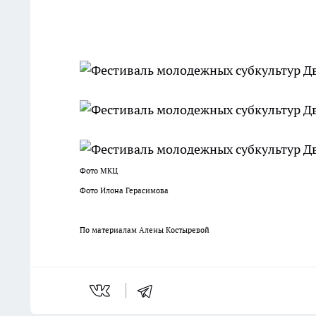
Фото МКЦ
Фото Илона Герасимова
По материалам Алены Костыревой