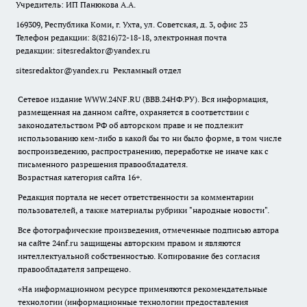
Учредитель: ИП Панюкова А.А.
169309, Республика Коми, г. Ухта, ул. Советская, д. 3, офис 23
Телефон редакции: 8(8216)72-18-18, электронная почта
редакции:
sitesredaktor@yandex.ru
sitesredaktor@yandex.ru
Рекламный отдел
Сетевое издание WWW.24NF.RU (ВВВ.24НФ.РУ). Вся информация,
размещенная на данном сайте, охраняется в соответствии с
законодательством РФ об авторском праве и не подлежит
использованию кем-либо в какой бы то ни было форме, в том числе
воспроизведению, распространению, переработке не иначе как с
письменного разрешения правообладателя.
Возрастная категория сайта 16+.
Редакция портала не несет ответственности за комментарии
пользователей, а также материалы рубрики "народные новости".
Все фотографические произведения, отмеченные подписью автора
на сайте 24nf.ru защищены авторским правом и являются
интеллектуальной собственностью. Копирование без согласия
правообладателя запрещено.
«На информационном ресурсе применяются рекомендательные
технологии (информационные технологии предоставления