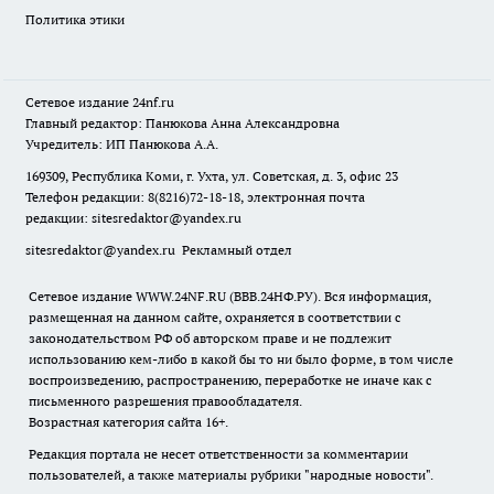
Политика этики
Сетевое издание
24nf.ru
Главный редактор: Панюкова Анна Александровна
Учредитель: ИП Панюкова А.А.
169309, Республика Коми, г. Ухта, ул. Советская, д. 3, офис 23
Телефон редакции: 8(8216)72-18-18, электронная почта
редакции:
sitesredaktor@yandex.ru
sitesredaktor@yandex.ru
Рекламный отдел
Сетевое издание WWW.24NF.RU (ВВВ.24НФ.РУ). Вся информация,
размещенная на данном сайте, охраняется в соответствии с
законодательством РФ об авторском праве и не подлежит
использованию кем-либо в какой бы то ни было форме, в том числе
воспроизведению, распространению, переработке не иначе как с
письменного разрешения правообладателя.
Возрастная категория сайта 16+.
Редакция портала не несет ответственности за комментарии
пользователей, а также материалы рубрики "народные новости".