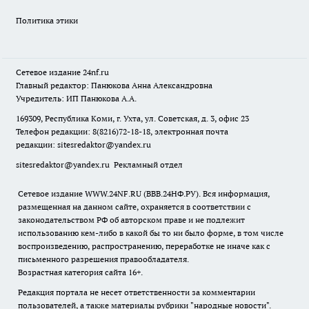
Политика этики
Сетевое издание
24nf.ru
Главный редактор: Панюкова Анна Александровна
Учредитель: ИП Панюкова А.А.
169309, Республика Коми, г. Ухта, ул. Советская, д. 3, офис 23
Телефон редакции: 8(8216)72-18-18, электронная почта
редакции:
sitesredaktor@yandex.ru
sitesredaktor@yandex.ru
Рекламный отдел
Сетевое издание WWW.24NF.RU (ВВВ.24НФ.РУ). Вся информация,
размещенная на данном сайте, охраняется в соответствии с
законодательством РФ об авторском праве и не подлежит
использованию кем-либо в какой бы то ни было форме, в том числе
воспроизведению, распространению, переработке не иначе как с
письменного разрешения правообладателя.
Возрастная категория сайта 16+.
Редакция портала не несет ответственности за комментарии
пользователей, а также материалы рубрики "народные новости".