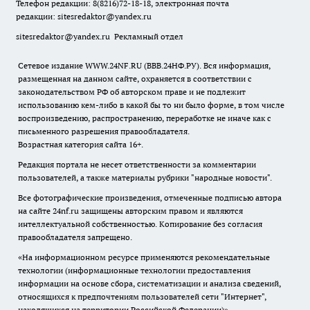
Телефон редакции: 8(8216)72-18-18, электронная почта
редакции:
sitesredaktor@yandex.ru
sitesredaktor@yandex.ru
Рекламный отдел
Сетевое издание WWW.24NF.RU (ВВВ.24НФ.РУ). Вся информация,
размещенная на данном сайте, охраняется в соответствии с
законодательством РФ об авторском праве и не подлежит
использованию кем-либо в какой бы то ни было форме, в том числе
воспроизведению, распространению, переработке не иначе как с
письменного разрешения правообладателя.
Возрастная категория сайта 16+.
Редакция портала не несет ответственности за комментарии
пользователей, а также материалы рубрики "народные новости".
Все фотографические произведения, отмеченные подписью автора
на сайте 24nf.ru защищены авторским правом и являются
интеллектуальной собственностью. Копирование без согласия
правообладателя запрещено.
«На информационном ресурсе применяются рекомендательные
технологии (информационные технологии предоставления
информации на основе сбора, систематизации и анализа сведений,
относящихся к предпочтениям пользователей сети "Интернет",
находящихся на территории Российской Федерации)».