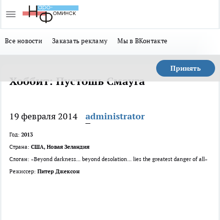
Все новости
Заказать рекламу
Мы в ВКонтакте
Принять
Хоббит: Пустошь Смауга
19 февраля 2014
administrator
Год:
2013
Страна:
США, Новая Зеландия
Слоган: «Beyond darkness... beyond desolation... lies the greatest danger of all»
Режиссер:
Питер Джексон