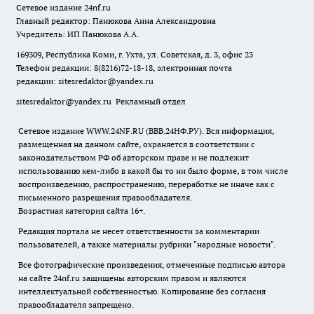
Сетевое издание
24nf.ru
Главный редактор: Панюкова Анна Александровна
Учредитель: ИП Панюкова А.А.
169309, Республика Коми, г. Ухта, ул. Советская, д. 3, офис 23
Телефон редакции: 8(8216)72-18-18, электронная почта
редакции:
sitesredaktor@yandex.ru
sitesredaktor@yandex.ru
Рекламный отдел
Сетевое издание WWW.24NF.RU (ВВВ.24НФ.РУ). Вся информация,
размещенная на данном сайте, охраняется в соответствии с
законодательством РФ об авторском праве и не подлежит
использованию кем-либо в какой бы то ни было форме, в том числе
воспроизведению, распространению, переработке не иначе как с
письменного разрешения правообладателя.
Возрастная категория сайта 16+.
Редакция портала не несет ответственности за комментарии
пользователей, а также материалы рубрики "народные новости".
Все фотографические произведения, отмеченные подписью автора
на сайте 24nf.ru защищены авторским правом и являются
интеллектуальной собственностью. Копирование без согласия
правообладателя запрещено.