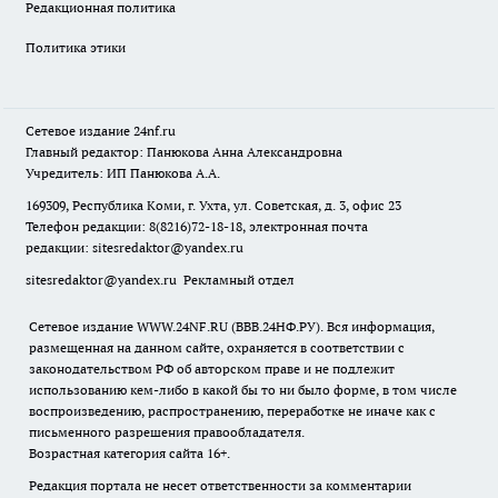
Редакционная политика
Политика этики
Сетевое издание
24nf.ru
Главный редактор: Панюкова Анна Александровна
Учредитель: ИП Панюкова А.А.
169309, Республика Коми, г. Ухта, ул. Советская, д. 3, офис 23
Телефон редакции: 8(8216)72-18-18, электронная почта
редакции:
sitesredaktor@yandex.ru
sitesredaktor@yandex.ru
Рекламный отдел
Сетевое издание WWW.24NF.RU (ВВВ.24НФ.РУ). Вся информация,
размещенная на данном сайте, охраняется в соответствии с
законодательством РФ об авторском праве и не подлежит
использованию кем-либо в какой бы то ни было форме, в том числе
воспроизведению, распространению, переработке не иначе как с
письменного разрешения правообладателя.
Возрастная категория сайта 16+.
Редакция портала не несет ответственности за комментарии