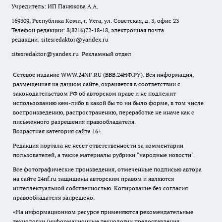
Учредитель: ИП Панюкова А.А.
169309, Республика Коми, г. Ухта, ул. Советская, д. 3, офис 23
Телефон редакции: 8(8216)72-18-18, электронная почта
редакции:
sitesredaktor@yandex.ru
sitesredaktor@yandex.ru
Рекламный отдел
Сетевое издание WWW.24NF.RU (ВВВ.24НФ.РУ). Вся информация,
размещенная на данном сайте, охраняется в соответствии с
законодательством РФ об авторском праве и не подлежит
использованию кем-либо в какой бы то ни было форме, в том числе
воспроизведению, распространению, переработке не иначе как с
письменного разрешения правообладателя.
Возрастная категория сайта 16+.
Редакция портала не несет ответственности за комментарии
пользователей, а также материалы рубрики "народные новости".
Все фотографические произведения, отмеченные подписью автора
на сайте 24nf.ru защищены авторским правом и являются
интеллектуальной собственностью. Копирование без согласия
правообладателя запрещено.
«На информационном ресурсе применяются рекомендательные
технологии (информационные технологии предоставления