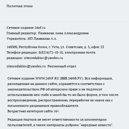
Политика этики
Сетевое издание
24nf.ru
Главный редактор: Панюкова Анна Александровна
Учредитель: ИП Панюкова А.А.
169309, Республика Коми, г. Ухта, ул. Советская, д. 3, офис 23
Телефон редакции: 8(8216)72-18-18, электронная почта
редакции:
sitesredaktor@yandex.ru
sitesredaktor@yandex.ru
Рекламный отдел
Сетевое издание WWW.24NF.RU (ВВВ.24НФ.РУ). Вся информация,
размещенная на данном сайте, охраняется в соответствии с
законодательством РФ об авторском праве и не подлежит
использованию кем-либо в какой бы то ни было форме, в том числе
воспроизведению, распространению, переработке не иначе как с
письменного разрешения правообладателя.
Возрастная категория сайта 16+.
Редакция портала не несет ответственности за комментарии
пользователей, а также материалы рубрики "народные новости".