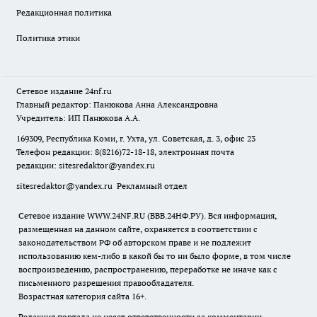
Редакционная политика
Политика этики
Сетевое издание
24nf.ru
Главный редактор: Панюкова Анна Александровна
Учредитель: ИП Панюкова А.А.
169309, Республика Коми, г. Ухта, ул. Советская, д. 3, офис 23
Телефон редакции: 8(8216)72-18-18, электронная почта
редакции:
sitesredaktor@yandex.ru
sitesredaktor@yandex.ru
Рекламный отдел
Сетевое издание WWW.24NF.RU (ВВВ.24НФ.РУ). Вся информация,
размещенная на данном сайте, охраняется в соответствии с
законодательством РФ об авторском праве и не подлежит
использованию кем-либо в какой бы то ни было форме, в том числе
воспроизведению, распространению, переработке не иначе как с
письменного разрешения правообладателя.
Возрастная категория сайта 16+.
Редакция портала не несет ответственности за комментарии