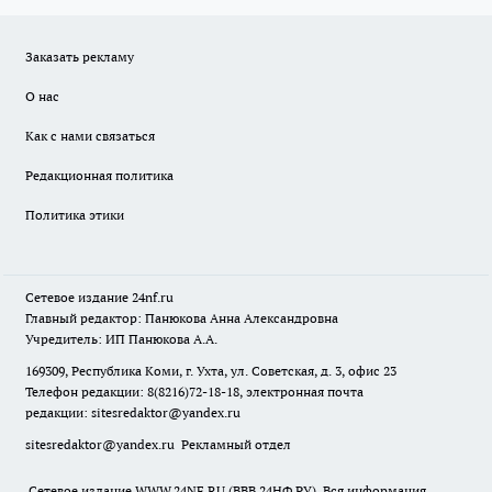
Заказать рекламу
О нас
Как с нами связаться
Редакционная политика
Политика этики
Сетевое издание
24nf.ru
Главный редактор: Панюкова Анна Александровна
Учредитель: ИП Панюкова А.А.
169309, Республика Коми, г. Ухта, ул. Советская, д. 3, офис 23
Телефон редакции: 8(8216)72-18-18, электронная почта
редакции:
sitesredaktor@yandex.ru
sitesredaktor@yandex.ru
Рекламный отдел
Сетевое издание WWW.24NF.RU (ВВВ.24НФ.РУ). Вся информация,