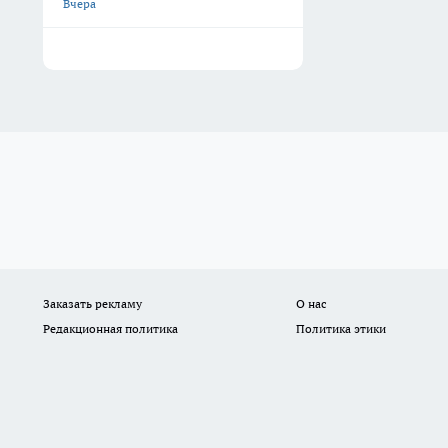
Телефон редакции: 8(8216)72-18-18, электронная почта редакции:
sites
sitesredaktor@yandex.ru
Рекламный отдел
Сетевое издание WWW.24NF.RU (ВВВ.24НФ.РУ). Вся информация, размещ
то ни было форме, в том числе воспроизведению, распространению, п
Возрастная категория сайта 16+.
Редакция портала не несет ответственности за комментарии пользова
Все фотографические произведения, отмеченные подписью автора на 
«На информационном ресурсе применяются рекомендательные техноло
предпочтениям пользователей сети "Интернет", находящихся на терр
16+