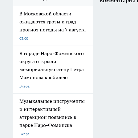
котельных, отремонтируют
5 школ и благоустроят 3
парка
Вчера
Московская область встретит
четверг 30-градусной жарой
с дождем: прогноз погоды
на 6 августа
Вчера