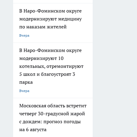
Заказать рекламу
О нас
Редакционная политика
Политика этики
Сетевое издание
24nf.ru
Главный редактор: Панюкова Анна Александровна
Учредитель: ИП Панюкова А.А.
169309, Республика Коми, г. Ухта, ул. Советская, д. 3, офис 23