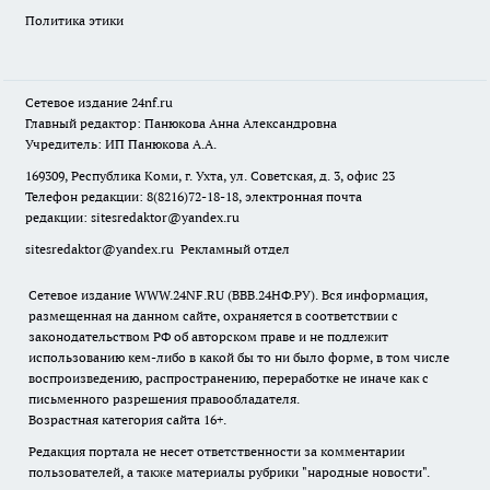
Политика этики
Сетевое издание
24nf.ru
Главный редактор: Панюкова Анна Александровна
Учредитель: ИП Панюкова А.А.
169309, Республика Коми, г. Ухта, ул. Советская, д. 3, офис 23
Телефон редакции: 8(8216)72-18-18, электронная почта
редакции:
sitesredaktor@yandex.ru
sitesredaktor@yandex.ru
Рекламный отдел
Сетевое издание WWW.24NF.RU (ВВВ.24НФ.РУ). Вся информация,
размещенная на данном сайте, охраняется в соответствии с
законодательством РФ об авторском праве и не подлежит
использованию кем-либо в какой бы то ни было форме, в том числе
воспроизведению, распространению, переработке не иначе как с
письменного разрешения правообладателя.
Возрастная категория сайта 16+.
Редакция портала не несет ответственности за комментарии
пользователей, а также материалы рубрики "народные новости".