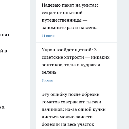
Надеваю пакет на унитаз:
секрет от опытной
путешественницы —
запомните раз и навсегда
ково
11 июля
Укроп взойдёт щеткой: 3
й в
советские хитрости — никаких
зонтиков, только кудрявая
зелень
8 июля
Эту ошибку после обрезки
томатов совершают тысячи
 в
дачников: из-за одной кучки
листьев можно занести
болезни на весь участок