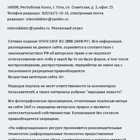
169309, Республика Коми, г. Ухта, ул. Советская, д. 3, офис 23
Телефон редакции: 8(8216)72-18-18, электронная почта
редакции:
sitesredaktor@yandex.ru
sitesredaktor@yandex.ru
Рекламный отдел
Сетевое издание WWW.24NF.RU (ВВВ.24НФ.РУ). Вся информация,
размещенная на данном сайте, охраняется в соответствии с
законодательством РФ об авторском праве и не подлежит
использованию кем-либо в какой бы то ни было форме, в том числе
воспроизведению, распространению, переработке не иначе как с
письменного разрешения правообладателя.
Возрастная категория сайта 16+.
Редакция портала не несет ответственности за комментарии
пользователей, а также материалы рубрики "народные новости".
Все фотографические произведения, отмеченные подписью автора
на сайте 24nf.ru защищены авторским правом и являются
интеллектуальной собственностью. Копирование без согласия
правообладателя запрещено.
«На информационном ресурсе применяются рекомендательные
технологии (информационные технологии предоставления
информации на основе сбора, систематизации и анализа сведений,