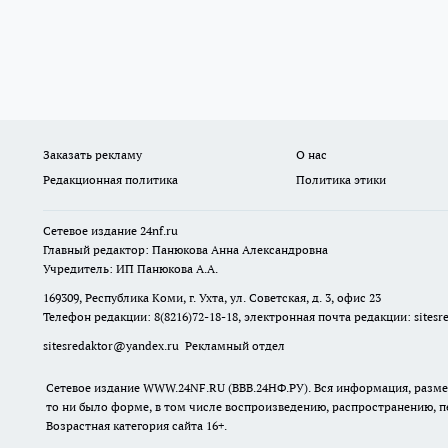
Заказать рекламу
О нас
Редакционная политика
Политика этики
Сетевое издание
24nf.ru
Главный редактор: Панюкова Анна Александровна
Учредитель: ИП Панюкова А.А.
169309, Республика Коми, г. Ухта, ул. Советская, д. 3, офис 23
Телефон редакции: 8(8216)72-18-18, электронная почта редакции:
sites
sitesredaktor@yandex.ru
Рекламный отдел
Сетевое издание WWW.24NF.RU (ВВВ.24НФ.РУ). Вся информация, размещ
то ни было форме, в том числе воспроизведению, распространению, п
Возрастная категория сайта 16+.