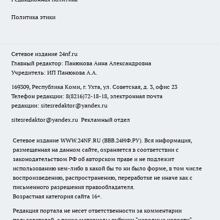
Политика этики
Сетевое издание
24nf.ru
Главный редактор: Панюкова Анна Александровна
Учредитель: ИП Панюкова А.А.
169309, Республика Коми, г. Ухта, ул. Советская, д. 3, офис 23
Телефон редакции: 8(8216)72-18-18, электронная почта
редакции:
sitesredaktor@yandex.ru
sitesredaktor@yandex.ru
Рекламный отдел
Сетевое издание WWW.24NF.RU (ВВВ.24НФ.РУ). Вся информация,
размещенная на данном сайте, охраняется в соответствии с
законодательством РФ об авторском праве и не подлежит
использованию кем-либо в какой бы то ни было форме, в том числе
воспроизведению, распространению, переработке не иначе как с
письменного разрешения правообладателя.
Возрастная категория сайта 16+.
Редакция портала не несет ответственности за комментарии
пользователей, а также материалы рубрики "народные новости".