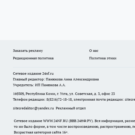
Заказать рекламу
О нас
Редакционная политика
Политика этики
Сетевое издание
24nf.ru
Главный редактор: Панюкова Анна Александровна
Учредитель: ИП Панюкова А.А.
169309, Республика Коми, г. Ухта, ул. Советская, д. 3, офис 23
Телефон редакции: 8(8216)72-18-18, электронная почта редакции:
sites
sitesredaktor@yandex.ru
Рекламный отдел
Сетевое издание WWW.24NF.RU (ВВВ.24НФ.РУ). Вся информация, размещ
то ни было форме, в том числе воспроизведению, распространению, п
Возрастная категория сайта 16+.