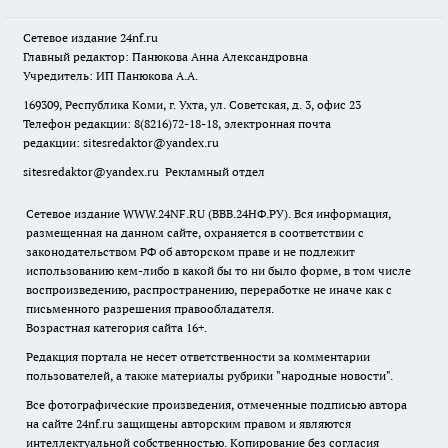
Сетевое издание
24nf.ru
Главный редактор: Панюкова Анна Александровна
Учредитель: ИП Панюкова А.А.
169309, Республика Коми, г. Ухта, ул. Советская, д. 3, офис 23
Телефон редакции: 8(8216)72-18-18, электронная почта
редакции:
sitesredaktor@yandex.ru
sitesredaktor@yandex.ru
Рекламный отдел
Сетевое издание WWW.24NF.RU (ВВВ.24НФ.РУ). Вся информация,
размещенная на данном сайте, охраняется в соответствии с
законодательством РФ об авторском праве и не подлежит
использованию кем-либо в какой бы то ни было форме, в том числе
воспроизведению, распространению, переработке не иначе как с
письменного разрешения правообладателя.
Возрастная категория сайта 16+.
Редакция портала не несет ответственности за комментарии
пользователей, а также материалы рубрики "народные новости".
Все фотографические произведения, отмеченные подписью автора
на сайте 24nf.ru защищены авторским правом и являются
интеллектуальной собственностью. Копирование без согласия