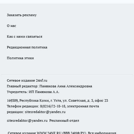
Заказать рекламу
О нас
Как с нами связаться
Редакционная политика
Политика этики
Сетевое издание
24nf.ru
Главный редактор: Панюкова Анна Александровна
Учредитель: ИП Панюкова А.А.
169309, Республика Коми, г. Ухта, ул. Советская, д. 3, офис 23
Телефон редакции: 8(8216)72-18-18, электронная почта
редакции:
sitesredaktor@yandex.ru
sitesredaktor@yandex.ru
Рекламный отдел
Сетевое издание WWW.24NF.RU (ВВВ.24НФ.РУ). Вся информация,