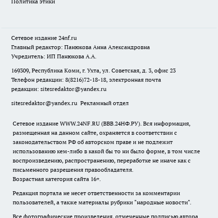
Политика этики
Сетевое издание
24nf.ru
Главный редактор: Панюкова Анна Александровна
Учредитель: ИП Панюкова А.А.
169309, Республика Коми, г. Ухта, ул. Советская, д. 3, офис 23
Телефон редакции: 8(8216)72-18-18, электронная почта
редакции:
sitesredaktor@yandex.ru
sitesredaktor@yandex.ru
Рекламный отдел
Сетевое издание WWW.24NF.RU (ВВВ.24НФ.РУ). Вся информация,
размещенная на данном сайте, охраняется в соответствии с
законодательством РФ об авторском праве и не подлежит
использованию кем-либо в какой бы то ни было форме, в том числе
воспроизведению, распространению, переработке не иначе как с
письменного разрешения правообладателя.
Возрастная категория сайта 16+.
Редакция портала не несет ответственности за комментарии
пользователей, а также материалы рубрики "народные новости".
Все фотографические произведения, отмеченные подписью автора