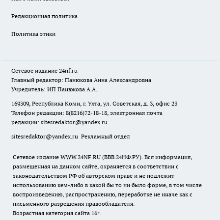
Редакционная политика
Политика этики
Сетевое издание
24nf.ru
Главный редактор: Панюкова Анна Александровна
Учредитель: ИП Панюкова А.А.
169309, Республика Коми, г. Ухта, ул. Советская, д. 3, офис 23
Телефон редакции: 8(8216)72-18-18, электронная почта
редакции:
sitesredaktor@yandex.ru
sitesredaktor@yandex.ru
Рекламный отдел
Сетевое издание WWW.24NF.RU (ВВВ.24НФ.РУ). Вся информация,
размещенная на данном сайте, охраняется в соответствии с
законодательством РФ об авторском праве и не подлежит
использованию кем-либо в какой бы то ни было форме, в том числе
воспроизведению, распространению, переработке не иначе как с
письменного разрешения правообладателя.
Возрастная категория сайта 16+.