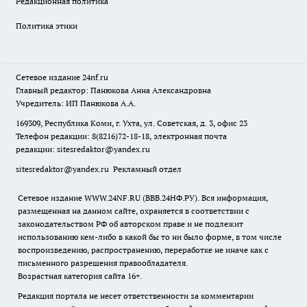
Редакционная политика
Политика этики
Сетевое издание
24nf.ru
Главный редактор: Панюкова Анна Александровна
Учредитель: ИП Панюкова А.А.
169309, Республика Коми, г. Ухта, ул. Советская, д. 3, офис 23
Телефон редакции: 8(8216)72-18-18, электронная почта
редакции:
sitesredaktor@yandex.ru
sitesredaktor@yandex.ru
Рекламный отдел
Сетевое издание WWW.24NF.RU (ВВВ.24НФ.РУ). Вся информация,
размещенная на данном сайте, охраняется в соответствии с
законодательством РФ об авторском праве и не подлежит
использованию кем-либо в какой бы то ни было форме, в том числе
воспроизведению, распространению, переработке не иначе как с
письменного разрешения правообладателя.
Возрастная категория сайта 16+.
Редакция портала не несет ответственности за комментарии