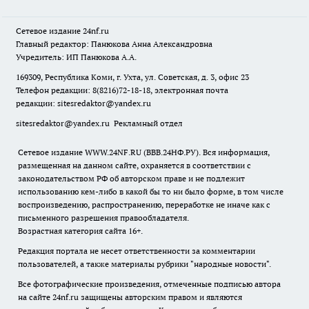
Сетевое издание
24nf.ru
Главный редактор: Панюкова Анна Александровна
Учредитель: ИП Панюкова А.А.
169309, Республика Коми, г. Ухта, ул. Советская, д. 3, офис 23
Телефон редакции: 8(8216)72-18-18, электронная почта
редакции:
sitesredaktor@yandex.ru
sitesredaktor@yandex.ru
Рекламный отдел
Сетевое издание WWW.24NF.RU (ВВВ.24НФ.РУ). Вся информация,
размещенная на данном сайте, охраняется в соответствии с
законодательством РФ об авторском праве и не подлежит
использованию кем-либо в какой бы то ни было форме, в том числе
воспроизведению, распространению, переработке не иначе как с
письменного разрешения правообладателя.
Возрастная категория сайта 16+.
Редакция портала не несет ответственности за комментарии
пользователей, а также материалы рубрики "народные новости".
Все фотографические произведения, отмеченные подписью автора
на сайте 24nf.ru защищены авторским правом и являются