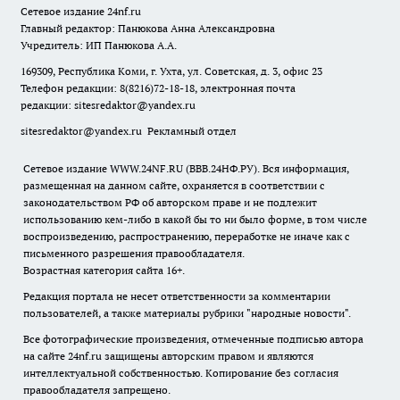
Сетевое издание
24nf.ru
Главный редактор: Панюкова Анна Александровна
Учредитель: ИП Панюкова А.А.
169309, Республика Коми, г. Ухта, ул. Советская, д. 3, офис 23
Телефон редакции: 8(8216)72-18-18, электронная почта
редакции:
sitesredaktor@yandex.ru
sitesredaktor@yandex.ru
Рекламный отдел
Сетевое издание WWW.24NF.RU (ВВВ.24НФ.РУ). Вся информация,
размещенная на данном сайте, охраняется в соответствии с
законодательством РФ об авторском праве и не подлежит
использованию кем-либо в какой бы то ни было форме, в том числе
воспроизведению, распространению, переработке не иначе как с
письменного разрешения правообладателя.
Возрастная категория сайта 16+.
Редакция портала не несет ответственности за комментарии
пользователей, а также материалы рубрики "народные новости".
Все фотографические произведения, отмеченные подписью автора
на сайте 24nf.ru защищены авторским правом и являются
интеллектуальной собственностью. Копирование без согласия
правообладателя запрещено.