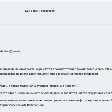
Как с нами связаться
redaktor@yandex.ru
енная на данном сайте, охраняется в соответствии с законодательством РФ о
ереработке не иначе как с письменного разрешения правообладателя.
телей, а также материалы рубрики "народные новости".
сайте 24nf.ru защищены авторским правом и являются интеллектуальной собст
гии (информационные технологии предоставления информации на основе сбор
итории Российской Федерации)».