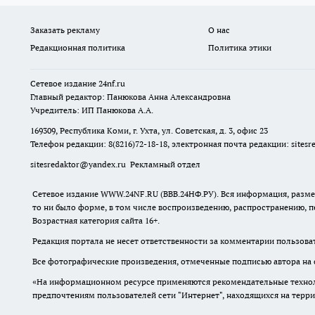
Заказать рекламу
О нас
Редакционная политика
Политика этики
Сетевое издание
24nf.ru
Главный редактор: Панюкова Анна Александровна
Учредитель: ИП Панюкова А.А.
169309, Республика Коми, г. Ухта, ул. Советская, д. 3, офис 23
Телефон редакции: 8(8216)72-18-18, электронная почта редакции:
sites
sitesredaktor@yandex.ru
Рекламный отдел
Сетевое издание WWW.24NF.RU (ВВВ.24НФ.РУ). Вся информация, размещ
то ни было форме, в том числе воспроизведению, распространению, п
Возрастная категория сайта 16+.
Редакция портала не несет ответственности за комментарии пользова
Все фотографические произведения, отмеченные подписью автора на 
«На информационном ресурсе применяются рекомендательные техноло
предпочтениям пользователей сети "Интернет", находящихся на терр