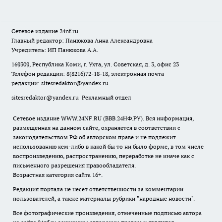
Сетевое издание
24nf.ru
Главный редактор: Панюкова Анна Александровна
Учредитель: ИП Панюкова А.А.
169309, Республика Коми, г. Ухта, ул. Советская, д. 3, офис 23
Телефон редакции: 8(8216)72-18-18, электронная почта
редакции:
sitesredaktor@yandex.ru
sitesredaktor@yandex.ru
Рекламный отдел
Сетевое издание WWW.24NF.RU (ВВВ.24НФ.РУ). Вся информация,
размещенная на данном сайте, охраняется в соответствии с
законодательством РФ об авторском праве и не подлежит
использованию кем-либо в какой бы то ни было форме, в том числе
воспроизведению, распространению, переработке не иначе как с
письменного разрешения правообладателя.
Возрастная категория сайта 16+.
Редакция портала не несет ответственности за комментарии
пользователей, а также материалы рубрики "народные новости".
Все фотографические произведения, отмеченные подписью автора