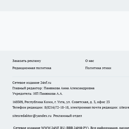
Заказать рекламу
О нас
Редакционная политика
Политика этики
Сетевое издание
24nf.ru
Главный редактор: Панюкова Анна Александровна
Учредитель: ИП Панюкова А.А.
169309, Республика Коми, г. Ухта, ул. Советская, д. 3, офис 23
Телефон редакции: 8(8216)72-18-18, электронная почта редакции:
sites
sitesredaktor@yandex.ru
Рекламный отдел
Сетевое издание WWW.24NF.RU (ВВВ.24НФ.РУ). Вся информация, размещ