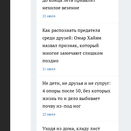
до конца лета привалит
нехилое везение
22 июля
рить
Как распознать предателя
среди друзей: Омар Хайям
назвал признак, который
многие замечают слишком
поздно
21 июля
Не дети, не друзья и не супруг:
4 опоры после 50, без которых
жизнь то и дело выбивает
почву из-под ног
ант
22 июля
У
Уходя из дома, кладу лист