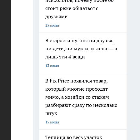
психологов, почему после 60
стоит реже общаться с
друзьями
это
25 июля
,
В старости нужны ни друзья,
ни дети, ни муж или жена — а
ой
лишь эти 4 вещи
13 июля
В Fix Price появился товар,
ях.
который многие проходят
мимо, а хозяйки со стажем
разбирают сразу по несколько
штук
15 июля
ить
Теплица во весь участок