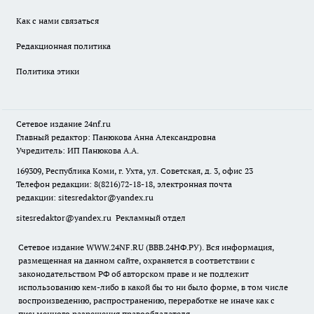
Как с нами связаться
Редакционная политика
Политика этики
Сетевое издание
24nf.ru
Главный редактор: Панюкова Анна Александровна
Учредитель: ИП Панюкова А.А.
169309, Республика Коми, г. Ухта, ул. Советская, д. 3, офис 23
Телефон редакции: 8(8216)72-18-18, электронная почта
редакции:
sitesredaktor@yandex.ru
sitesredaktor@yandex.ru
Рекламный отдел
Сетевое издание WWW.24NF.RU (ВВВ.24НФ.РУ). Вся информация,
размещенная на данном сайте, охраняется в соответствии с
законодательством РФ об авторском праве и не подлежит
использованию кем-либо в какой бы то ни было форме, в том числе
воспроизведению, распространению, переработке не иначе как с
письменного разрешения правообладателя.