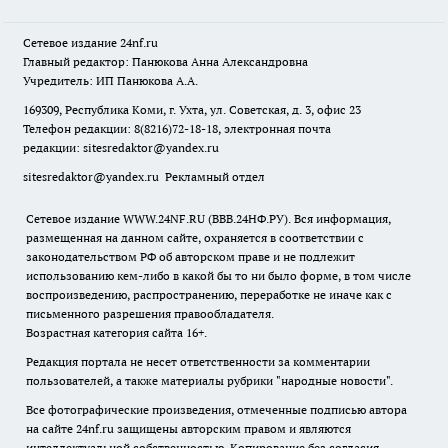
Сетевое издание
24nf.ru
Главный редактор: Панюкова Анна Александровна
Учредитель: ИП Панюкова А.А.
169309, Республика Коми, г. Ухта, ул. Советская, д. 3, офис 23
Телефон редакции: 8(8216)72-18-18, электронная почта
редакции:
sitesredaktor@yandex.ru
sitesredaktor@yandex.ru
Рекламный отдел
Сетевое издание WWW.24NF.RU (ВВВ.24НФ.РУ). Вся информация,
размещенная на данном сайте, охраняется в соответствии с
законодательством РФ об авторском праве и не подлежит
использованию кем-либо в какой бы то ни было форме, в том числе
воспроизведению, распространению, переработке не иначе как с
письменного разрешения правообладателя.
Возрастная категория сайта 16+.
Редакция портала не несет ответственности за комментарии
пользователей, а также материалы рубрики "народные новости".
Все фотографические произведения, отмеченные подписью автора
на сайте 24nf.ru защищены авторским правом и являются
интеллектуальной собственностью. Копирование без согласия