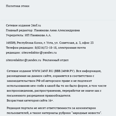
Политика этики
Сетевое издание
24nf.ru
Главный редактор: Панюкова Анна Александровна
Учредитель: ИП Панюкова А.А.
169309, Республика Коми, г. Ухта, ул. Советская, д. 3, офис 23
Телефон редакции: 8(8216)72-18-18, электронная почта
редакции:
sitesredaktor@yandex.ru
sitesredaktor@yandex.ru
Рекламный отдел
Сетевое издание WWW.24NF.RU (ВВВ.24НФ.РУ). Вся информация,
размещенная на данном сайте, охраняется в соответствии с
законодательством РФ об авторском праве и не подлежит
использованию кем-либо в какой бы то ни было форме, в том числе
воспроизведению, распространению, переработке не иначе как с
письменного разрешения правообладателя.
Возрастная категория сайта 16+.
Редакция портала не несет ответственности за комментарии
пользователей, а также материалы рубрики "народные новости".