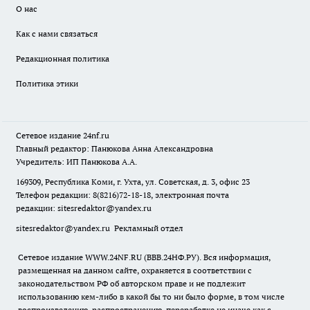
О нас
Как с нами связаться
Редакционная политика
Политика этики
Сетевое издание
24nf.ru
Главный редактор: Панюкова Анна Александровна
Учредитель: ИП Панюкова А.А.
169309, Республика Коми, г. Ухта, ул. Советская, д. 3, офис 23
Телефон редакции: 8(8216)72-18-18, электронная почта
редакции:
sitesredaktor@yandex.ru
sitesredaktor@yandex.ru
Рекламный отдел
Сетевое издание WWW.24NF.RU (ВВВ.24НФ.РУ). Вся информация,
размещенная на данном сайте, охраняется в соответствии с
законодательством РФ об авторском праве и не подлежит
использованию кем-либо в какой бы то ни было форме, в том числе
воспроизведению, распространению, переработке не иначе как с